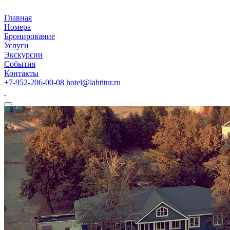
Главная
Номера
Бронирование
Услуги
Экскурсии
События
Контакты
+7-952-206-00-08
hotel@lahtitur.ru