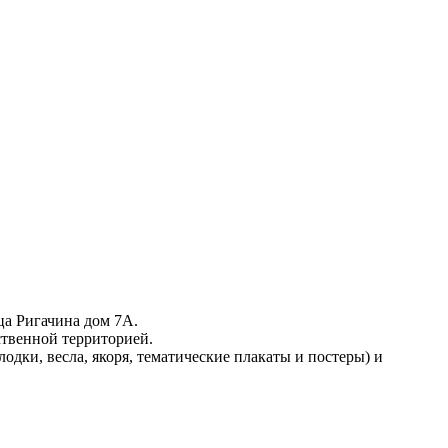
ца Ригачина дом 7А.
ственной территорией.
одки, весла, якоря, тематические плакаты и постеры) и